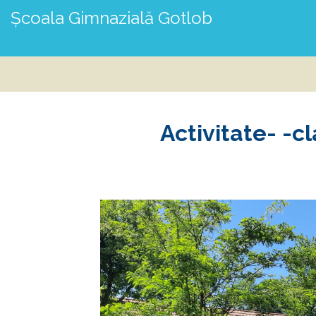
Școala Gimnazială Gotlob
Activitate- -cl